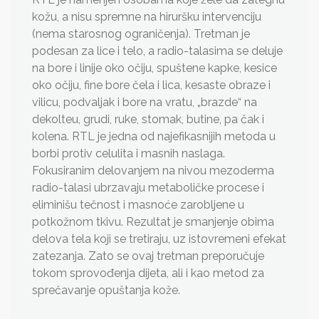
kožu, a nisu spremne na hiruršku intervenciju
(nema starosnog ograničenja). Tretman je
podesan za lice i telo, a radio-talasima se deluje
na bore i linije oko očiju, spuštene kapke, kesice
oko očiju, fine bore čela i lica, kesaste obraze i
vilicu, podvaljak i bore na vratu, „brazde“ na
dekolteu, grudi, ruke, stomak, butine, pa čak i
kolena. RTL je jedna od najefikasnijih metoda u
borbi protiv celulita i masnih naslaga.
Fokusiranim delovanjem na nivou mezoderma
radio-talasi ubrzavaju metaboličke procese i
eliminišu tečnost i masnoće zarobljene u
potkožnom tkivu. Rezultat je smanjenje obima
delova tela koji se tretiraju, uz istovremeni efekat
zatezanja. Zato se ovaj tretman preporučuje
tokom sprovođenja dijeta, ali i kao metod za
sprečavanje opuštanja kože.