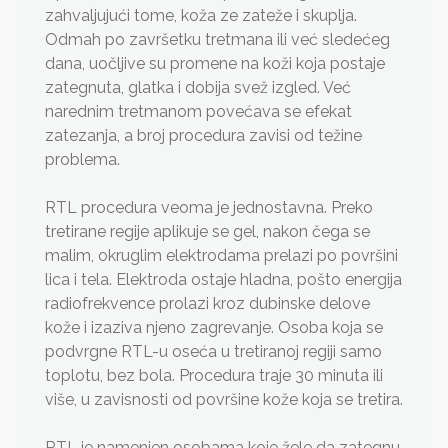
zahvaljujući tome, koža ze zateže i skuplja.
Odmah po završetku tretmana ili već sledećeg
dana, uočljive su promene na koži koja postaje
zategnuta, glatka i dobija svež izgled. Već
narednim tretmanom povećava se efekat
zatezanja, a broj procedura zavisi od težine
problema.
RTL procedura veoma je jednostavna. Preko
tretirane regije aplikuje se gel, nakon čega se
malim, okruglim elektrodama prelazi po površini
lica i tela. Elektroda ostaje hladna, pošto energija
radiofrekvence prolazi kroz dubinske delove
kože i izaziva njeno zagrevanje. Osoba koja se
podvrgne RTL-u oseća u tretiranoj regiji samo
toplotu, bez bola. Procedura traje 30 minuta ili
više, u zavisnosti od površine kože koja se tretira.
RTL je namenjen osobama koje žele da zategnu