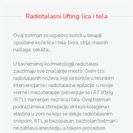
Radiotalasni lifting lica i tela
Ovaj tretman se uspešno koristi u terapiji
opuštene kože lica i tela, bora, strija, masnih
naslaga, celulita...
U savremenoj kozmetologiji radiotalasi
zauzimaju sve značajnije mesto. Osim tzv.
radiotalasnih noževa, koji se koriste u hirurškim
intervencijama i radiotalasne epilacije, u novije
vreme i mezoterapije, primenjuje se i RT lifting
(RTL), namenjen nezi lica i tela. Ovaj tretman
podrazumeva stimulaciju sinteze kolagena i
elastina u zoni na koju se deluje radiotalasnim
snopom. RTL je bezopasan, bezbolan tretman i
ne zahteva anesteziju, a tokom procedure