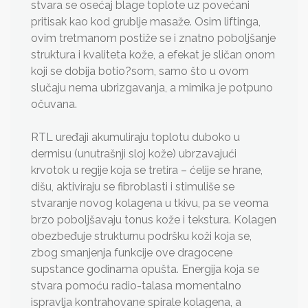
stvara se osećaj blage toplote uz povećani
pritisak kao kod grublje masaže. Osim liftinga,
ovim tretmanom postiže se i znatno poboljšanje
struktura i kvaliteta kože, a efekat je sličan onom
koji se dobija botio?som, samo što u ovom
slučaju nema ubrizgavanja, a mimika je potpuno
očuvana.
RTL uređaji akumuliraju toplotu duboko u
dermisu (unutrašnji sloj kože) ubrzavajući
krvotok u regije koja se tretira – ćelije se hrane,
dišu, aktiviraju se fibroblasti i stimuliše se
stvaranje novog kolagena u tkivu, pa se veoma
brzo poboljšavaju tonus kože i tekstura. Kolagen
obezbeđuje strukturnu podršku koži koja se,
zbog smanjenja funkcije ove dragocene
supstance godinama opušta. Energija koja se
stvara pomoću radio-talasa momentalno
ispravlja kontrahovane spirale kolagena, a