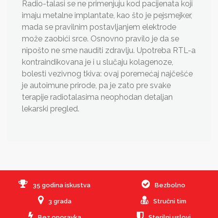
Radio-talasi se ne primenjuju kod pacijenata koji
imaju metalne implantate, kao što je pejsmejker,
mada se pravilnim postavljanjem elektrode
može zaobići srce. Osnovno pravilo je da se
nipošto ne sme nauditi zdravlju. Upotreba RTL-a
kontraindikovana je i u slučaju kolagenoze,
bolesti vezivnog tkiva: ovaj poremećaj najčešće
je autoimune prirode, pa je zato pre svake
terapije radiotalasima neophodan detaljan
lekarski pregled.
35 godina iskustva
Bezbolno
3 grada
Stručni tim
Bez oporavka
Sterilni uslovi