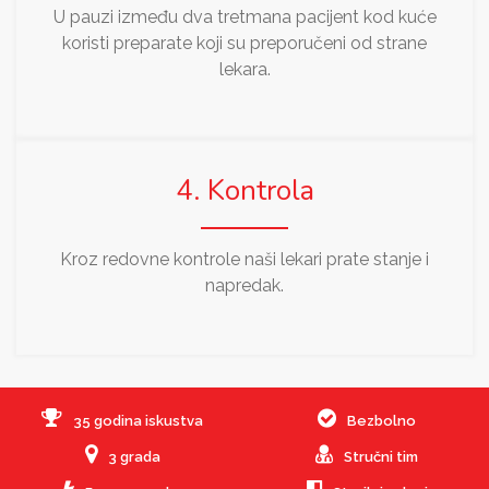
U pauzi između dva tretmana pacijent kod kuće
koristi preparate koji su preporučeni od strane
lekara.
4. Kontrola
Kroz redovne kontrole naši lekari prate stanje i
napredak.
35 godina iskustva
Bezbolno
3 grada
Stručni tim