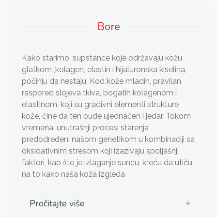
Bore
Kako starimo, supstance koje održavaju kožu
glatkom ,kolagen, elastin i hijaluronska kiselina,
počinju da nestaju. Kod kože mladih, pravilan
raspored slojeva tkiva, bogatih kolagenom i
elastinom, koji su gradivni elementi strukture
kože, čine da ten bude ujednačen i jedar. Tokom
vremena, unutrašnji procesi starenja
predodređeni našom genetikom u kombinaciji sa
oksidativnim stresom koji izazivaju spoljašnji
faktori, kao što je izlaganje suncu, kreću da utiču
na to kako naša koža izgleda
Pročitajte više