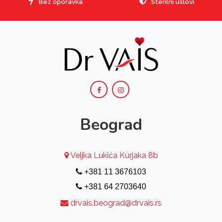
Bez oporavka
Sterilni uslovi
Beograd
Veljka Lukića Kurjaka 8b
+381 11 3676103
+381 64 2703640
drvais.beograd@drvais.rs