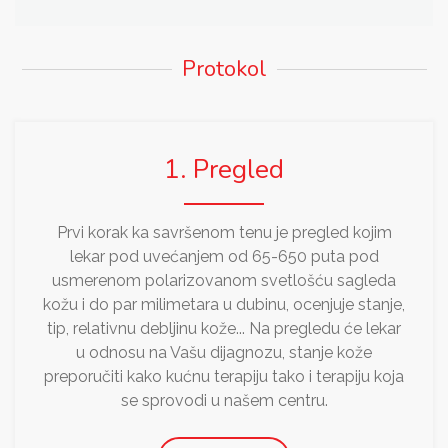
Protokol
1. Pregled
Prvi korak ka savršenom tenu je pregled kojim
lekar pod uvećanjem od 65-650 puta pod
usmerenom polarizovanom svetlošću sagleda
kožu i do par milimetara u dubinu, ocenjuje stanje,
tip, relativnu debljinu kože... Na pregledu će lekar
u odnosu na Vašu dijagnozu, stanje kože
preporučiti kako kućnu terapiju tako i terapiju koja
se sprovodi u našem centru.