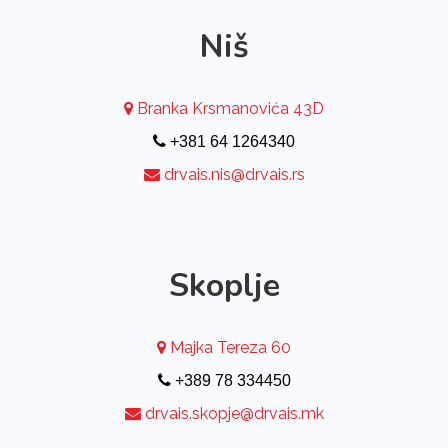
Niš
Branka Krsmanovića 43D
+381 64 1264340
drvais.nis@drvais.rs
Skoplje
Majka Tereza 60
+389 78 334450
drvais.skopje@drvais.mk