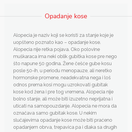
Opadanje kose
Alopecia je naziv koji se koristi za stanje koje je
uopšteno poznato kao – opadanje kose.
Alopecia nije retka pojava. Oko polovine
muškaraca ima neki oblik gubitka kose pre nego
što napune 50 godina. Žene češće gube kosu
posle 50-ih, u periodu menopauze, ali neretko
hormonske promene, neadekvatna nega i loš
odnos prema kosi mogu uzrokovati gubitak
kose kod žena i pre tog vremena. Alopecia nije
bolno stanje, ali može biti izuzetno neprijatna i
uticati na samopouzdanje. Alopecia ne mora da
označava samo gubitak kose. U nekim
slučajevima opadanje kose može biti praćeno
opadanjem obrva, trepavica pa i dlaka sa drugih