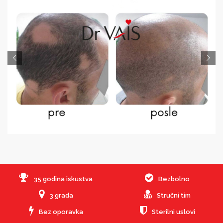
35 godina iskustva
Bezbolno
3 grada
Stručni tim
Bez oporavka
Sterilni uslovi