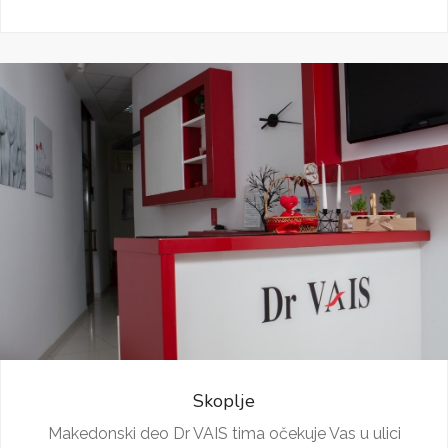
Skoplje
Makedonski deo Dr VAIS tima očekuje Vas u ulici