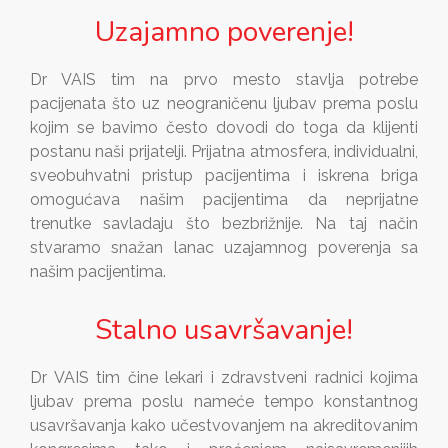
Uzajamno poverenje!
Dr VAIS tim na prvo mesto stavlja potrebe
pacijenata što uz neograničenu ljubav prema poslu
kojim se bavimo često dovodi do toga da klijenti
postanu naši prijatelji. Prijatna atmosfera, individualni,
sveobuhvatni pristup pacijentima i iskrena briga
omogućava našim pacijentima da neprijatne
trenutke savladaju što bezbrižnije. Na taj način
stvaramo snažan lanac uzajamnog poverenja sa
našim pacijentima.
Stalno usavršavanje!
Dr VAIS tim čine lekari i zdravstveni radnici kojima
ljubav prema poslu nameće tempo konstantnog
usavršavanja kako učestvovanjem na akreditovanim