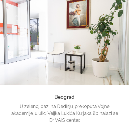
Beograd
U zelenoj oazi na Dedinju, prekoputa Vojne
akademije, u ulici Veljka Lukića Kurjaka 8b nalazi se
Dr VAIS centar.