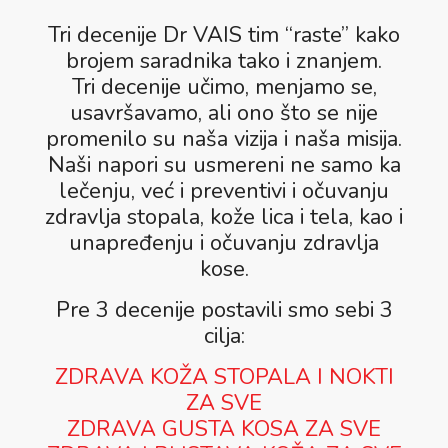
Tri decenije Dr VAIS tim “raste” kako
brojem saradnika tako i znanjem.
Tri decenije učimo, menjamo se,
usavršavamo, ali ono što se nije
promenilo su naša vizija i naša misija.
Naši napori su usmereni ne samo ka
lečenju, već i preventivi i očuvanju
zdravlja stopala, kože lica i tela, kao i
unapređenju i očuvanju zdravlja
kose.
Pre 3 decenije postavili smo sebi 3
cilja:
ZDRAVA KOŽA STOPALA I NOKTI
ZA SVE
ZDRAVA GUSTA KOSA ZA SVE