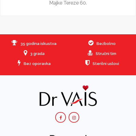
Majke Tereze 60.
35 godina iskustva
Bezbolno
3 grada
Stručni tim
Bez oporavka
Sterilni uslovi