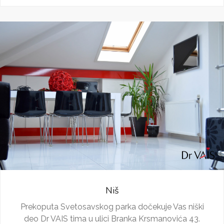
Niš
Prekoputa Svetosavskog parka dočekuje Vas niški
deo Dr VAIS tima u ulici Branka Krsmanovića 43.