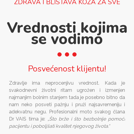
ZDRAVA I BLISTAVA KOŽA ZA SVE
Vrednosti kojima
se vodimo
Posvećenost klijentu!
Zdravlje ima neprocenjivu vrednost. Kada je
svakodnevni životni ritam ugrožen i izmenjen
najmanjim bolnim stanjem tada je posebno bitno da
nam neko posveti pažnju i pruži najsavremeniju i
adekvatnu negu. Profesionalni moto svakog člana
Dr VAIS tima je:
„Što brže i što bezbolnije pomoći
pacijentu i poboljšati kvalitet njegovog života.“