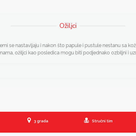
Ožiljci
emi se nastavljaju i nakon što papule i pustule nestanu sa ko
nama, ožiljci kao posledica mogu biti podjednako ozbiljni i uz
3 grada
Stručni tim