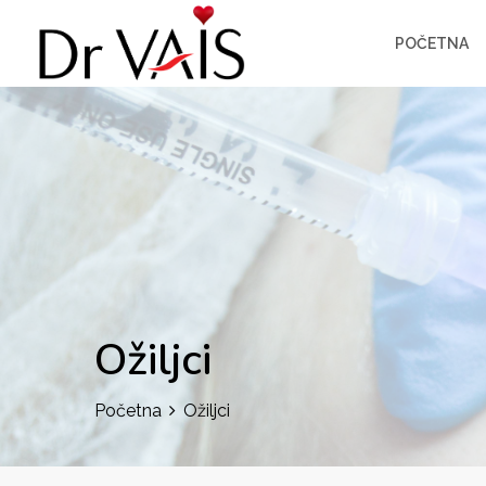
POČETNA
Ožiljci
Početna
Ožiljci