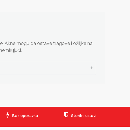
že. Akne mogu da ostave tragove i ožiljke na
nemirujući.
Bez oporavka
Sterilni uslovi