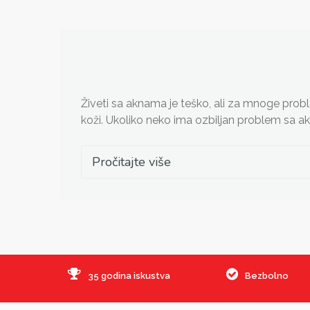
Živeti sa aknama je teško, ali za mnoge probl
koži. Ukoliko neko ima ozbiljan problem sa ak
Pročitajte više
35 godina iskustva
Bezbolno