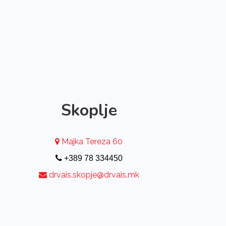
Skoplje
Majka Tereza 60
+389 78 334450
drvais.skopje@drvais.mk