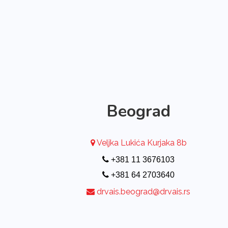
Beograd
Veljka Lukića Kurjaka 8b
+381 11 3676103
+381 64 2703640
drvais.beograd@drvais.rs