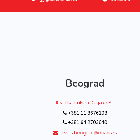
Beograd
Veljka Lukića Kurjaka 8b
+381 11 3676103
+381 64 2703640
drvais.beograd@drvais.rs