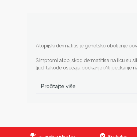
Atopijski dermatitis je genetsko oboljenje 
Simptomi atopijskog dermatitisa na licu su slič
ljudi takođe osećaju bockanje i/ili peckanje n
Pročitajte više
35 godina iskustva
Bezbolno