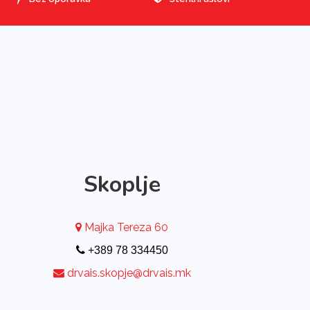
Skoplje
Majka Tereza 60
+389 78 334450
drvais.skopje@drvais.mk