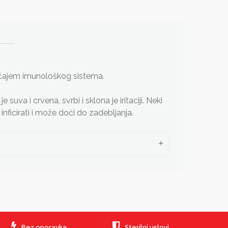
ećajem imunološkog sistema.
va i crvena, svrbi i sklona je iritaciji. Neki
nficirati i može doći do zadebljanja.
Bez oporavka
Sterilni uslovi