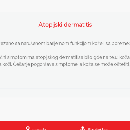
Atopijski dermatitis
povezano sa narušenom barijernom funkcijom kože i sa porem
ni simptomima atopijskog dermatitisa bilo gde na telu: koža je su
a koži. Češanje pogoršava simptome, a koža se može oštetiti, i
3 grada
Stručni tim